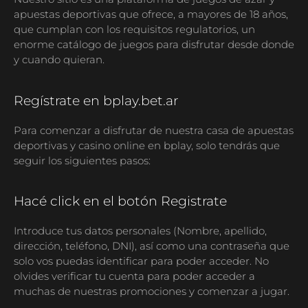
apuestas deportivas que ofrece, a mayores de 18 años,
que cumplan con los requisitos regulatorios, un
enorme catálogo de juegos para disfrutar desde donde
y cuando quieran.
Regístrate en bplay.bet.ar
Para comenzar a disfrutar de nuestra casa de apuestas
deportivas y casino online en bplay, solo tendrás que
seguir los siguientes pasos:
Hacé click en el botón Registrate
Introduce tus datos personales (Nombre, apellido,
dirección, teléfono, DNI), así como una contraseña que
solo vos puedas identificar para poder acceder. No
olvides verificar tu cuenta para poder acceder a
muchas de nuestras promociones y comenzar a jugar.