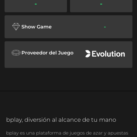
-
-
-
Show Game
Proveedor del Juego
bplay, diversión al alcance de tu mano
bplay es una plataforma de juegos de azar y apuestas