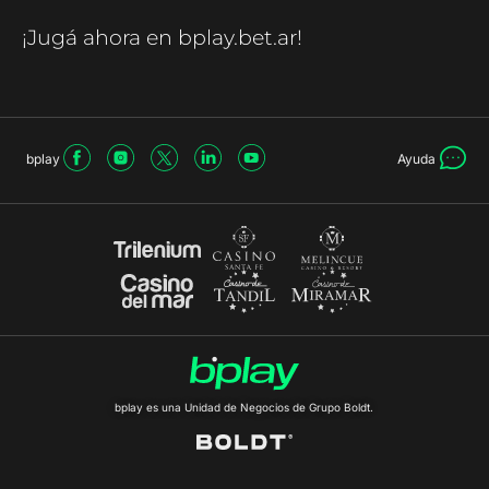
¡Jugá ahora en bplay.bet.ar!
bplay
Ayuda
bplay es una Unidad de Negocios de Grupo Boldt.