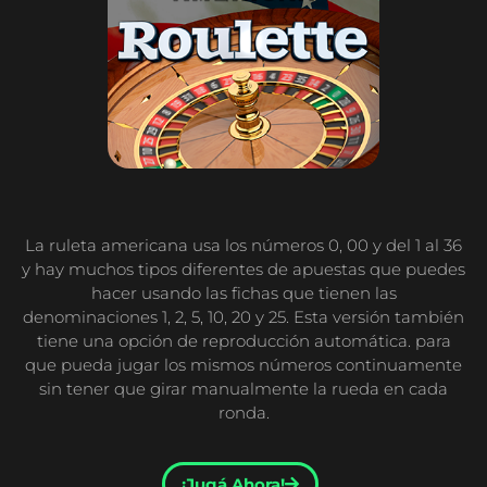
La ruleta americana usa los números 0, 00 y del 1 al 36
y hay muchos tipos diferentes de apuestas que puedes
hacer usando las fichas que tienen las
denominaciones 1, 2, 5, 10, 20 y 25. Esta versión también
tiene una opción de reproducción automática. para
que pueda jugar los mismos números continuamente
sin tener que girar manualmente la rueda en cada
ronda.
¡Jugá Ahora!