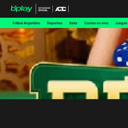
Fútbol Argentino
Deportes
Slots
Casino en vivo
Juegos