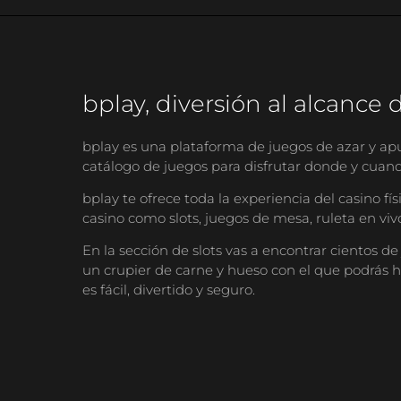
bplay, diversión al alcance
bplay es una plataforma de juegos de azar y apu
catálogo de juegos para disfrutar donde y cuando
bplay te ofrece toda la experiencia del casino 
casino como slots, juegos de mesa, ruleta en viv
En la sección de slots vas a encontrar cientos 
un crupier de carne y hueso con el que podrás 
es fácil, divertido y seguro.
Asumimos un fuerte compromiso con nuestros clie
transparencia, ya que contamos con importantes l
Buenos Aires y Comisión Nacional de Juegos d