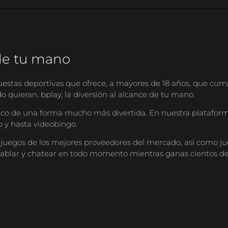
 de tu mano
estas deportivas que ofrece, a mayores de 18 años, que cump
 quieran. bplay, la diversión al alcance de tu mano.
físico de una forma mucho más divertida. En nuestra platafo
o y hasta videobingo.
de juegos de los mejores proveedores del mercado, así como j
hablar y chatear en todo momento mientras ganas cientos de 
ntes. Por esta razón, les ofrecemos servicios que se caracte
icencias, tales como, Lotería de la Provincia Buenos Aires, 
e Azar (CONAJZAR).