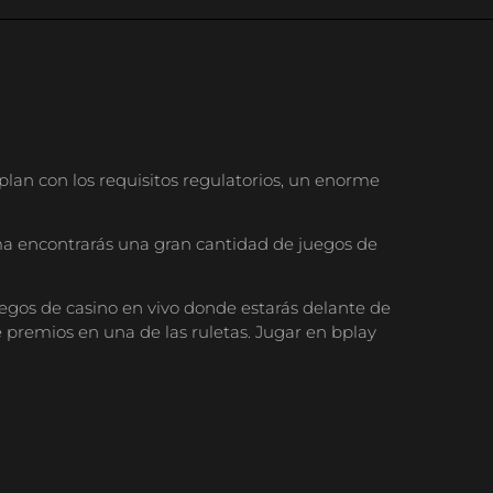
lan con los requisitos regulatorios, un enorme
rma encontrarás una gran cantidad de juegos de
uegos de casino en vivo donde estarás delante de
premios en una de las ruletas. Jugar en bplay
rizan por su alta calidad y estrictas normas de
Lotería de Santa Fe, Lotería de la Ciudad de