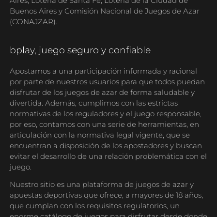
Aires, Lotería de Santa Fe, Lotería de la Ciudad de
Buenos Aires y Comisión Nacional de Juegos de Azar
(CONAJZAR).
bplay, juego seguro y confiable
Apostamos a una participación informada y racional
por parte de nuestros usuarios para que todos puedan
disfrutar de los juegos de azar de forma saludable y
divertida. Además, cumplimos con las estrictas
normativas de los reguladores y el juego responsable,
por eso, contamos con una serie de herramientas, en
articulación con la normativa legal vigente, que se
encuentran a disposición de los apostadores y buscan
evitar el desarrollo de una relación problemática con el
juego.
Nuestro sitio es una plataforma de juegos de azar y
apuestas deportivas que ofrece, a mayores de 18 años,
que cumplan con los requisitos regulatorios, un
enorme catálogo de juegos para disfrutar desde donde