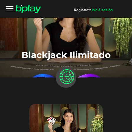
Registrate
Iniciá sesión
Blackjack Ilimitado