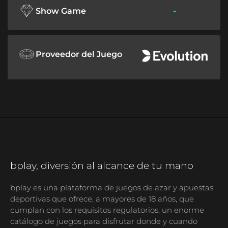
-
Show Game
Proveedor del Juego
bplay, diversión al alcance de tu mano
bplay es una plataforma de juegos de azar y apuestas
deportivas que ofrece, a mayores de 18 años, que
cumplan con los requisitos regulatorios, un enorme
catálogo de juegos para disfrutar donde y cuando