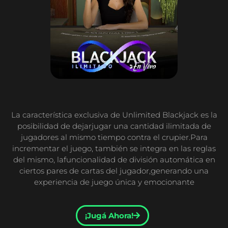
La característica exclusiva de Unlimited Blackjack es la
posibilidad de dejarjugar una cantidad ilimitada de
jugadores al mismo tiempo contra el crupier.Para
incrementar el juego, también se integra en las reglas
del mismo, lafuncionalidad de división automática en
ciertos pares de cartas del jugador,generando una
experiencia de juego única y emocionante
¡Jugá Ahora!