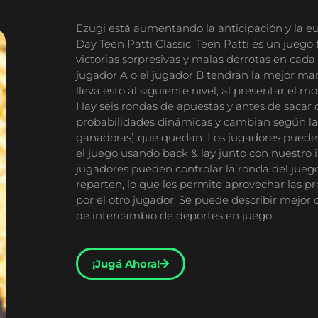
Ezugi está aumentando la anticipación y la eu
Day Teen Patti Classic. Teen Patti es un jueg
victorias sorpresivas y malas derrotas en cada
jugador A o el jugador B tendrán la mejor man
lleva esto al siguiente nivel, al presentar el
Hay seis rondas de apuestas y antes de sacar c
probabilidades dinámicas y cambian según la 
ganadoras) que quedan. Los jugadores pueden
el juego usando back & lay junto con nuestro in
jugadores pueden controlar la ronda del jueg
reparten, lo que les permite aprovechar las p
por el otro jugador. Se puede describir mejor
de intercambio de deportes en juego.
¡Jugá Ahora!