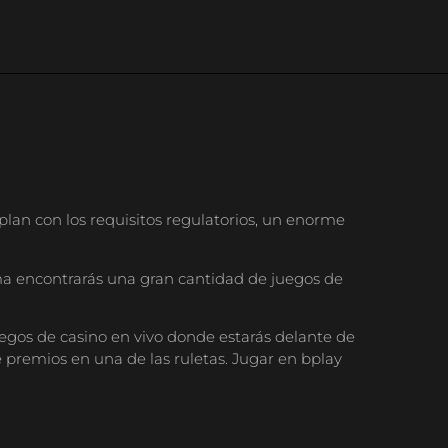
lan con los requisitos regulatorios, un enorme
rma encontrarás una gran cantidad de juegos de
uegos de casino en vivo donde estarás delante de
premios en una de las ruletas. Jugar en bplay
rizan por su alta calidad y estrictas normas de
Lotería de Santa Fe, Lotería de la Ciudad de