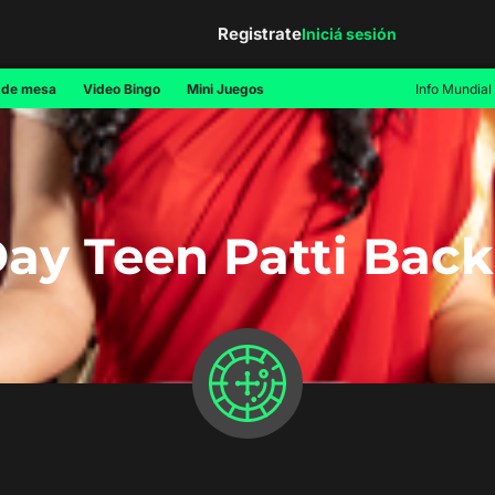
Registrate
Iniciá sesión
 de mesa
Video Bingo
Mini Juegos
Info Mundial
ay Teen Patti Back