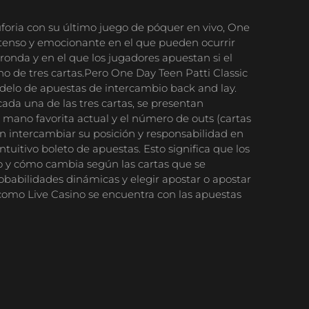
foria con su último juego de póquer en vivo, One
o tenso y emocionante en el que pueden ocurrir
 ronda y en el que los jugadores apuestan si el
o de tres cartas.Pero One Day Teen Patti Classic
 modelo de apuestas de intercambio back and lay.
ada una de las tres cartas, se presentan
mano favorita actual y el número de outs (cartas
 intercambiar su posición y responsabilidad en
tuitivo boleto de apuestas. Esto significa que los
o y cómo cambia según las cartas que se
robabilidades dinámicas y elegir apostar o apostar
 como Live Casino se encuentra con las apuestas