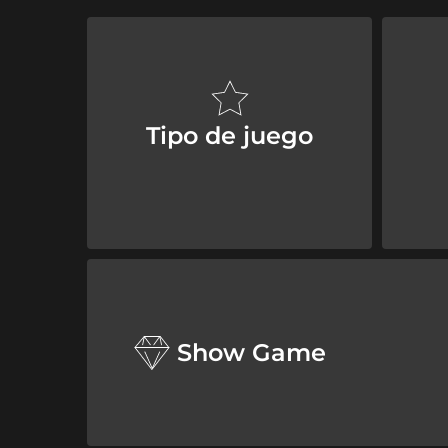
Tipo de juego
Show Game