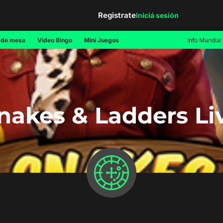
Registrate
Iniciá sesión
 de mesa
Video Bingo
Mini Juegos
Info Mundial
nakes & Ladders Li