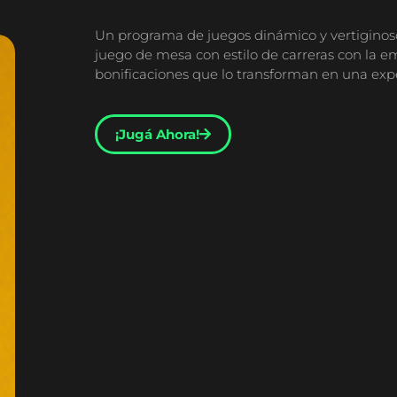
Un programa de juegos dinámico y vertiginos
juego de mesa con estilo de carreras con la em
bonificaciones que lo transforman en una expe
¡Jugá Ahora!