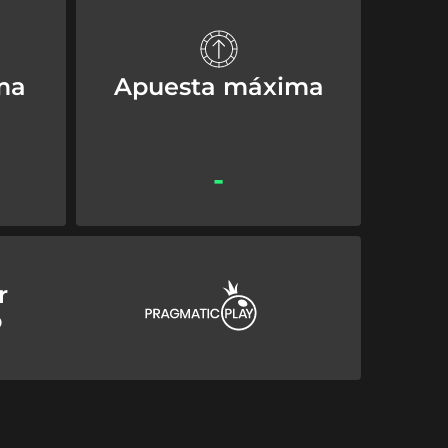
ma
Apuesta máxima
-
r
o