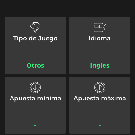
Tipo de Juego
Idioma
Otros
Ingles
Apuesta mínima
Apuesta máxima
-
-