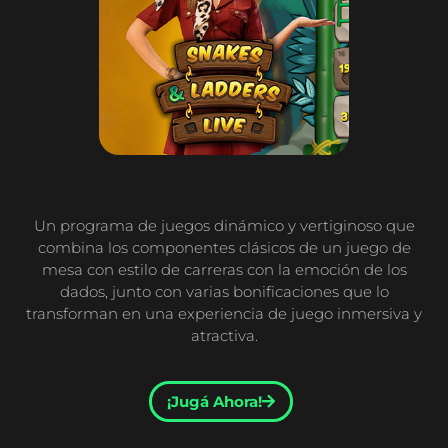
Un programa de juegos dinámico y vertiginoso que
combina los componentes clásicos de un juego de
mesa con estilo de carreras con la emoción de los
dados, junto con varias bonificaciones que lo
transforman en una experiencia de juego inmersiva y
atractiva.
¡Jugá Ahora!