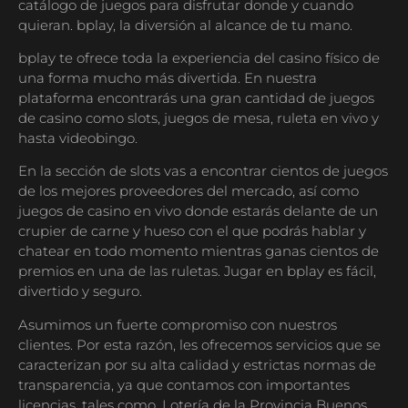
catálogo de juegos para disfrutar donde y cuando
quieran. bplay, la diversión al alcance de tu mano.
bplay te ofrece toda la experiencia del casino físico de
una forma mucho más divertida. En nuestra
plataforma encontrarás una gran cantidad de juegos
de casino como slots, juegos de mesa, ruleta en vivo y
hasta videobingo.
En la sección de slots vas a encontrar cientos de juegos
de los mejores proveedores del mercado, así como
juegos de casino en vivo donde estarás delante de un
crupier de carne y hueso con el que podrás hablar y
chatear en todo momento mientras ganas cientos de
premios en una de las ruletas. Jugar en bplay es fácil,
divertido y seguro.
Asumimos un fuerte compromiso con nuestros
clientes. Por esta razón, les ofrecemos servicios que se
caracterizan por su alta calidad y estrictas normas de
transparencia, ya que contamos con importantes
licencias, tales como, Lotería de la Provincia Buenos