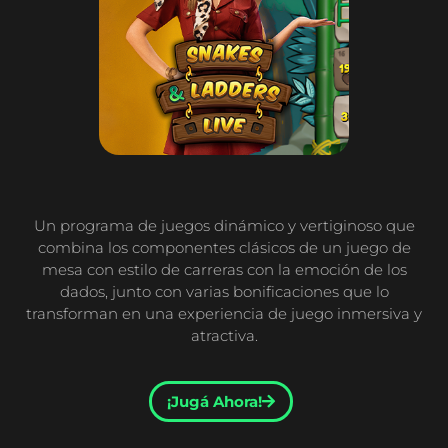
Un programa de juegos dinámico y vertiginoso que
combina los componentes clásicos de un juego de
mesa con estilo de carreras con la emoción de los
dados, junto con varias bonificaciones que lo
transforman en una experiencia de juego inmersiva y
atractiva.
¡Jugá Ahora!