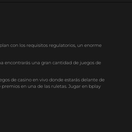
lan con los requisitos regulatorios, un enorme
rma encontrarás una gran cantidad de juegos de
uegos de casino en vivo donde estarás delante de
premios en una de las ruletas. Jugar en bplay
rizan por su alta calidad y estrictas normas de
Lotería de Santa Fe, Lotería de la Ciudad de