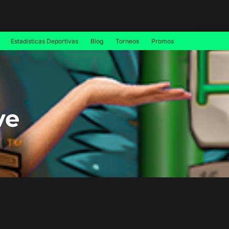
Estadísticas Deportivas
Blog
Torneos
Promos
ve