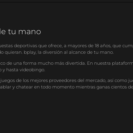
 de tu mano
estas deportivas que ofrece, a mayores de 18 años, que cump
 quieran. bplay, la diversión al alcance de tu mano.
físico de una forma mucho más divertida. En nuestra platafo
o y hasta videobingo.
de juegos de los mejores proveedores del mercado, así como j
hablar y chatear en todo momento mientras ganas cientos de 
ntes. Por esta razón, les ofrecemos servicios que se caracte
icencias, tales como, Lotería de la Provincia Buenos Aires, 
e Azar (CONAJZAR).