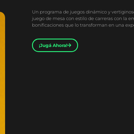
Un programa de juegos dinámico y vertiginos
juego de mesa con estilo de carreras con la em
bonificaciones que lo transforman en una expe
¡Jugá Ahora!