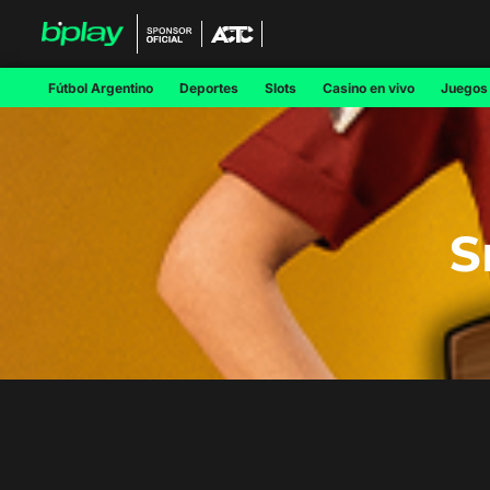
Fútbol Argentino
Deportes
Slots
Casino en vivo
Juegos
S