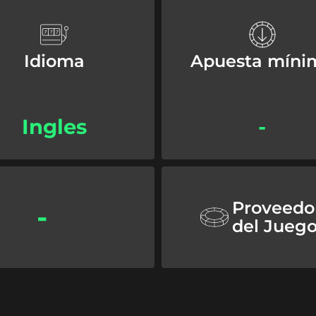
Idioma
Apuesta míni
Ingles
-
Proveedo
-
del Jueg