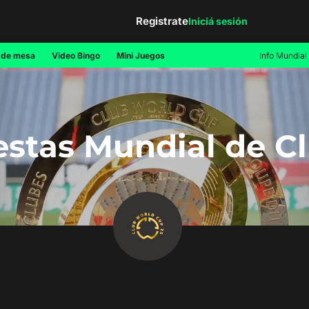
Registrate
Iniciá sesión
 de mesa
Video Bingo
Mini Juegos
Info Mundial
stas Mundial de C