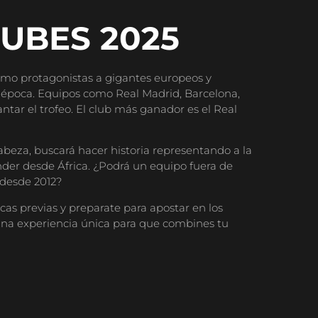
UBES 2025
como protagonistas a gigantes europeos y
 época. Equipos como Real Madrid, Barcelona,
tar el trofeo. El club más ganador es el Real
cabeza, buscará hacer historia representando a la
der desde África. ¿Podrá un equipo fuera de
desde 2012?
icas previas y preparate para apostar en los
 una experiencia única para que combines tu