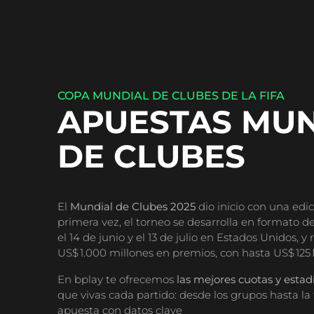
COPA MUNDIAL DE CLUBES DE LA FIFA
APUESTAS MU
DE CLUBES
El
Mundial de Clubes 2025
dio inicio con una edic
primera vez, el torneo se desarrolla en formato d
el 14 de junio y el 13 de julio en Estados Unidos, y
US$ 1.000 millones en premios, con hasta US$ 125
En bplay te ofrecemos
las mejores cuotas y estadí
que vivas cada partido: desde los grupos hasta la f
apuesta con datos clave