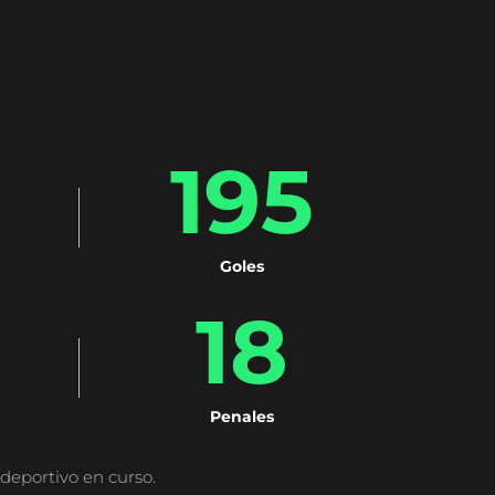
195
Goles
18
Penales
deportivo en curso.