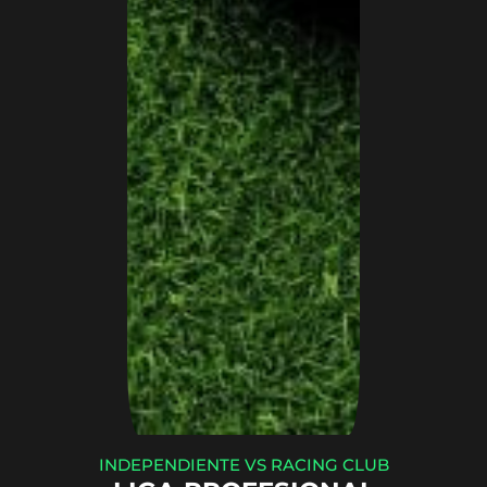
INDEPENDIENTE VS RACING CLUB