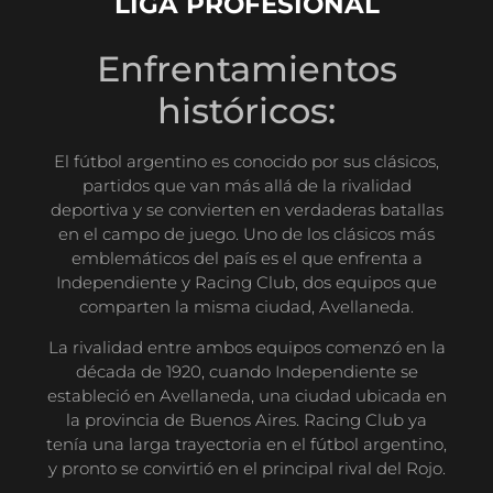
LIGA PROFESIONAL
Enfrentamientos
históricos:
El fútbol argentino es conocido por sus clásicos,
partidos que van más allá de la rivalidad
deportiva y se convierten en verdaderas batallas
en el campo de juego. Uno de los clásicos más
emblemáticos del país es el que enfrenta a
Independiente y Racing Club, dos equipos que
comparten la misma ciudad, Avellaneda.
La rivalidad entre ambos equipos comenzó en la
década de 1920, cuando Independiente se
estableció en Avellaneda, una ciudad ubicada en
la provincia de Buenos Aires. Racing Club ya
tenía una larga trayectoria en el fútbol argentino,
y pronto se convirtió en el principal rival del Rojo.