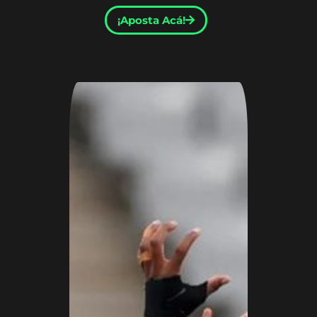
¡Aposta Acá!