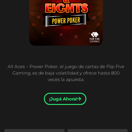
All Aces – Power Poker, el juego de cartas de Flip Five
Gaming, es de baja volatilidad y ofrece hasta 800
veces la apuesta.
¡Jugá Ahora!