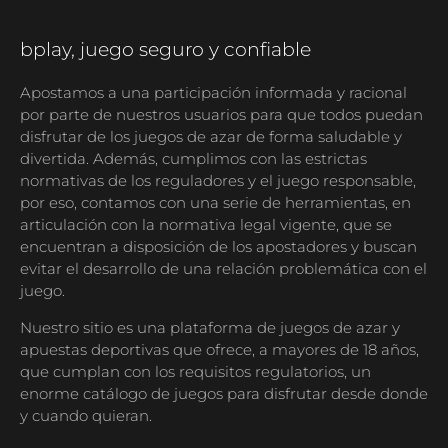
bplay, juego seguro y confiable
Apostamos a una participación informada y racional
por parte de nuestros usuarios para que todos puedan
disfrutar de los juegos de azar de forma saludable y
divertida. Además, cumplimos con las estrictas
normativas de los reguladores y el juego responsable,
por eso, contamos con una serie de herramientas, en
articulación con la normativa legal vigente, que se
encuentran a disposición de los apostadores y buscan
evitar el desarrollo de una relación problemática con el
juego.
Nuestro sitio es una plataforma de juegos de azar y
apuestas deportivas que ofrece, a mayores de 18 años,
que cumplan con los requisitos regulatorios, un
enorme catálogo de juegos para disfrutar desde donde
y cuando quieran.