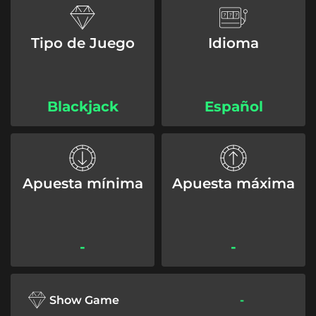
Tipo de Juego
Idioma
Blackjack
Español
Apuesta mínima
Apuesta máxima
-
-
-
Show Game