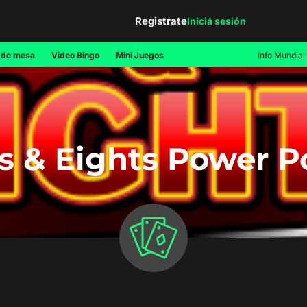
Registrate
Iniciá sesión
 de mesa
Video Bingo
Mini Juegos
Info Mundial
s & Eights Power P