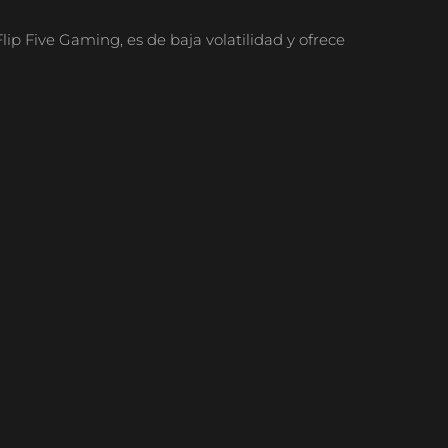
lip Five Gaming, es de baja volatilidad y ofrece