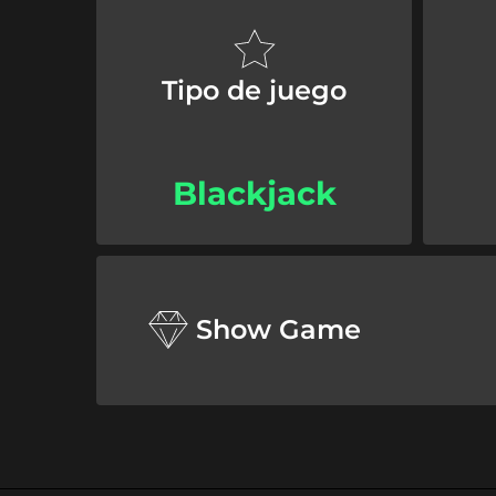
Tipo de juego
Blackjack
Show Game