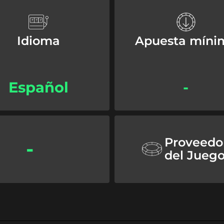
Idioma
Apuesta míni
Español
-
Proveedo
-
del Jueg