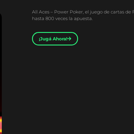
All Aces – Power Poker, el juego de cartas de F
hasta 800 veces la apuesta.
¡Jugá Ahora!