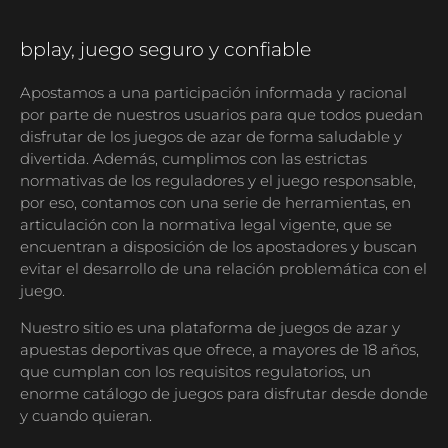
bplay, juego seguro y confiable
Apostamos a una participación informada y racional
por parte de nuestros usuarios para que todos puedan
disfrutar de los juegos de azar de forma saludable y
divertida. Además, cumplimos con las estrictas
normativas de los reguladores y el juego responsable,
por eso, contamos con una serie de herramientas, en
articulación con la normativa legal vigente, que se
encuentran a disposición de los apostadores y buscan
evitar el desarrollo de una relación problemática con el
juego.
Nuestro sitio es una plataforma de juegos de azar y
apuestas deportivas que ofrece, a mayores de 18 años,
que cumplan con los requisitos regulatorios, un
enorme catálogo de juegos para disfrutar desde donde
y cuando quieran.