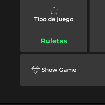
Tipo de juego
Ruletas
Show Game