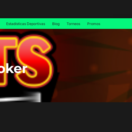
Estadísticas Deportivas
Blog
Torneos
Promos
oker