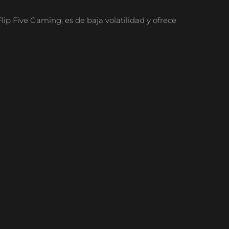
lip Five Gaming, es de baja volatilidad y ofrece