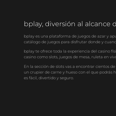
bplay, diversión al alcance
bplay es una plataforma de juegos de azar y apu
catálogo de juegos para disfrutar donde y cuando
bplay te ofrece toda la experiencia del casino 
casino como slots, juegos de mesa, ruleta en viv
En la sección de slots vas a encontrar cientos 
un crupier de carne y hueso con el que podrás 
es fácil, divertido y seguro.
Asumimos un fuerte compromiso con nuestros clie
transparencia, ya que contamos con importantes l
Buenos Aires y Comisión Nacional de Juegos d
bplay, juego seguro y confi