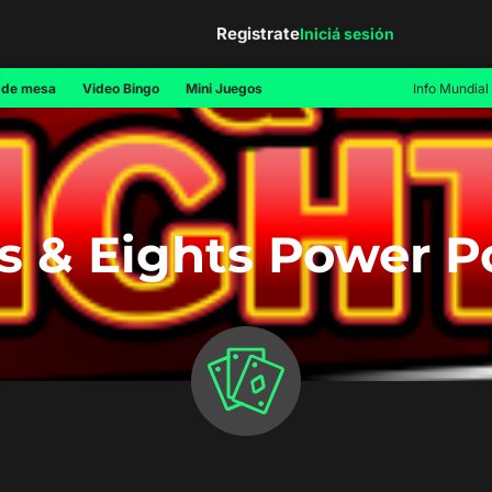
Registrate
Iniciá sesión
 de mesa
Video Bingo
Mini Juegos
Info Mundial
s & Eights Power P