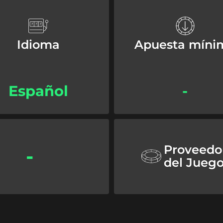
Idioma
Apuesta míni
Español
-
Proveedo
-
del Jueg