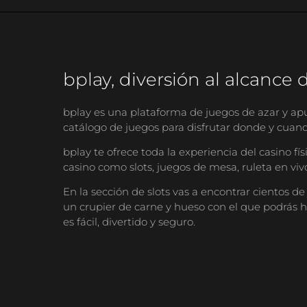
bplay, diversión al alcance
bplay es una plataforma de juegos de azar y apu
catálogo de juegos para disfrutar donde y cuando
bplay te ofrece toda la experiencia del casino 
casino como slots, juegos de mesa, ruleta en viv
En la sección de slots vas a encontrar cientos 
un crupier de carne y hueso con el que podrás 
es fácil, divertido y seguro.
Asumimos un fuerte compromiso con nuestros clie
transparencia, ya que contamos con importantes l
Buenos Aires y Comisión Nacional de Juegos d