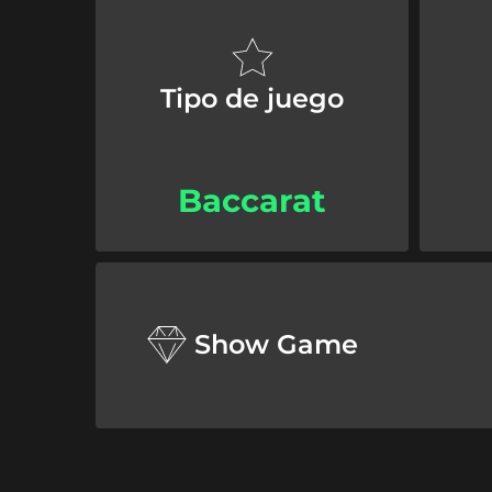
Tipo de juego
Baccarat
Show Game