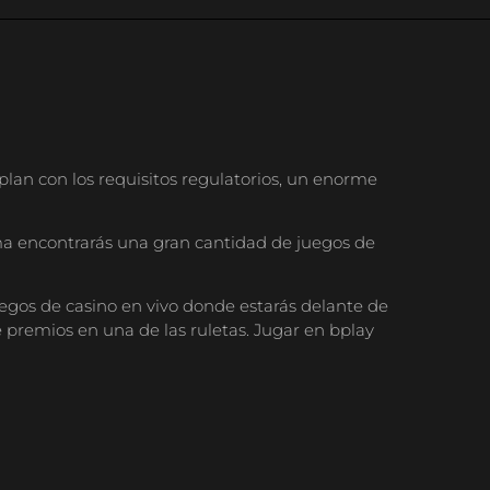
lan con los requisitos regulatorios, un enorme
rma encontrarás una gran cantidad de juegos de
uegos de casino en vivo donde estarás delante de
premios en una de las ruletas. Jugar en bplay
rizan por su alta calidad y estrictas normas de
Lotería de Santa Fe, Lotería de la Ciudad de