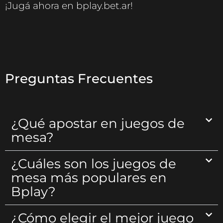
¡Jugá ahora en bplay.bet.ar!
Preguntas Frecuentes
¿Qué apostar en juegos de
mesa?
¿Cuáles son los juegos de
mesa más populares en
Bplay?
¿Cómo elegir el mejor juego