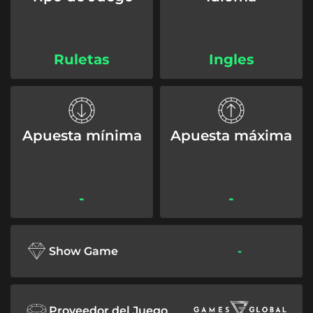
Ruletas
Ingles
Apuesta mínima
Apuesta máxima
-
-
-
Show Game
Proveedor del Juego