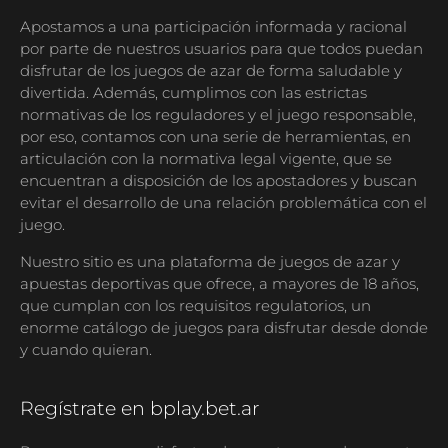
Apostamos a una participación informada y racional
por parte de nuestros usuarios para que todos puedan
disfrutar de los juegos de azar de forma saludable y
divertida. Además, cumplimos con las estrictas
normativas de los reguladores y el juego responsable,
por eso, contamos con una serie de herramientas, en
articulación con la normativa legal vigente, que se
encuentran a disposición de los apostadores y buscan
evitar el desarrollo de una relación problemática con el
juego.
Nuestro sitio es una plataforma de juegos de azar y
apuestas deportivas que ofrece, a mayores de 18 años,
que cumplan con los requisitos regulatorios, un
enorme catálogo de juegos para disfrutar desde donde
y cuando quieran.
Regístrate en bplay.bet.ar