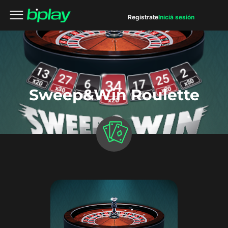
Registrate
Iniciá sesión
Sweep&Win Roulette