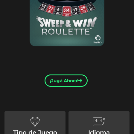
¡Jugá Ahora!
Tipo de Juego
Idioma