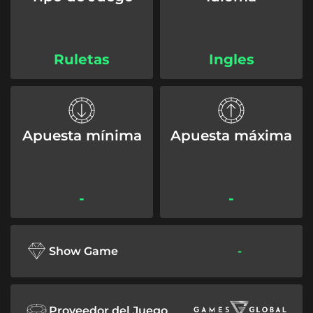
Ruletas
Ingles
Apuesta mínima
Apuesta máxima
-
-
-
Show Game
Proveedor del Juego