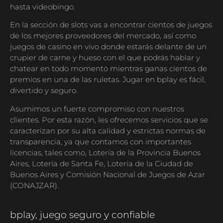
hasta videobingo.
En la sección de slots vas a encontrar cientos de juegos
de los mejores proveedores del mercado, así como
juegos de casino en vivo donde estarás delante de un
crupier de carne y hueso con el que podrás hablar y
chatear en todo momento mientras ganas cientos de
premios en una de las ruletas. Jugar en bplay es fácil,
divertido y seguro.
Asumimos un fuerte compromiso con nuestros
clientes. Por esta razón, les ofrecemos servicios que se
caracterizan por su alta calidad y estrictas normas de
transparencia, ya que contamos con importantes
licencias, tales como, Lotería de la Provincia Buenos
Aires, Lotería de Santa Fe, Lotería de la Ciudad de
Buenos Aires y Comisión Nacional de Juegos de Azar
(CONAJZAR).
bplay, juego seguro y confiable