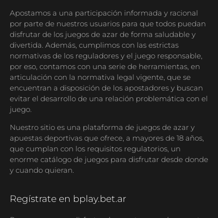
Apostamos a una participación informada y racional
por parte de nuestros usuarios para que todos puedan
disfrutar de los juegos de azar de forma saludable y
divertida. Además, cumplimos con las estrictas
normativas de los reguladores y el juego responsable,
por eso, contamos con una serie de herramientas, en
articulación con la normativa legal vigente, que se
encuentran a disposición de los apostadores y buscan
evitar el desarrollo de una relación problemática con el
juego.
Nuestro sitio es una plataforma de juegos de azar y
apuestas deportivas que ofrece, a mayores de 18 años,
que cumplan con los requisitos regulatorios, un
enorme catálogo de juegos para disfrutar desde donde
y cuando quieran.
Regístrate en bplay.bet.ar