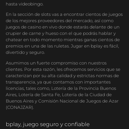
hasta videobingo.
En la sección de slots vas a encontrar cientos de juegos
de los mejores proveedores del mercado, así como
juegos de casino en vivo donde estarás delante de un
crupier de carne y hueso con el que podrás hablar y
chatear en todo momento mientras ganas cientos de
premios en una de las ruletas. Jugar en bplay es fácil,
divertido y seguro.
Asumimos un fuerte compromiso con nuestros
clientes. Por esta razón, les ofrecemos servicios que se
caracterizan por su alta calidad y estrictas normas de
transparencia, ya que contamos con importantes
licencias, tales como, Lotería de la Provincia Buenos
Aires, Lotería de Santa Fe, Lotería de la Ciudad de
Buenos Aires y Comisión Nacional de Juegos de Azar
(CONAJZAR).
bplay, juego seguro y confiable