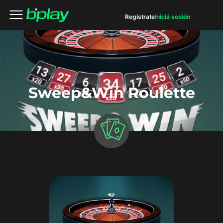
Registrate
Iniciá sesión
Sweep&Win Roulette