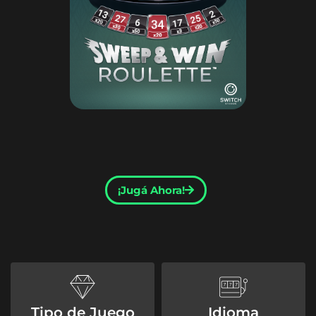
¡Jugá Ahora!
Tipo de Juego
Idioma