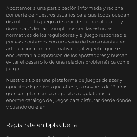
Apostamos a una participación informada y racional
por parte de nuestros usuarios para que todos puedan
disfrutar de los juegos de azar de forma saludable y
divertida. Además, cumplimos con las estrictas
normativas de los reguladores y el juego responsable,
por eso, contamos con una serie de herramientas, en
articulación con la normativa legal vigente, que se
encuentran a disposición de los apostadores y buscan
evitar el desarrollo de una relación problemática con el
juego.
Nuestro sitio es una plataforma de juegos de azar y
apuestas deportivas que ofrece, a mayores de 18 años,
que cumplan con los requisitos regulatorios, un
enorme catálogo de juegos para disfrutar desde donde
y cuando quieran.
Regístrate en bplay.bet.ar