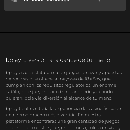
bplay, diversión al alcance de tu mano
bplay es una plataforma de juegos de azar y apuestas
deportivas que ofrece, a mayores de 18 años, que
cumplan con los requisitos regulatorios, un enorme
catálogo de juegos para disfrutar donde y cuando
quieran. bplay, la diversión al alcance de tu mano.
bplay te ofrece toda la experiencia del casino físico de
una forma mucho más divertida. En nuestra
plataforma encontrarás una gran cantidad de juegos
de casino como slots, juegos de mesa, ruleta en vivo y