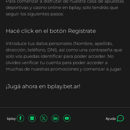
Para comenzar a disfrutar de nuestra casa de apuestas
deportivas y casino online en bplay, solo tendrás que
seguir los siguientes pasos:
Hacé click en el botón Registrate
Introduce tus datos personales (Nombre, apellido,
dirección, teléfono, DNI), así como una contraseña que
solo vos puedas identificar para poder acceder. No
olvides verificar tu cuenta para poder acceder a
muchas de nuestras promociones y comenzar a jugar.
¡Jugá ahora en bplay.bet.ar!
bplay
Ayuda