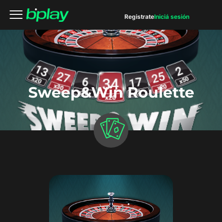
Registrate
Iniciá sesión
Sweep&Win Roulette