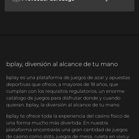
bplay, diversión al alcance de tu mano
bplay es una plataforma de juegos de azar y apuestas
deportivas que ofrece, a mayores de 18 años, que
cumplan con los requisitos regulatorios, un enorme
catálogo de juegos para disfrutar donde y cuando
quieran. bplay, la diversión al alcance de tu mano.
bplay te ofrece toda la experiencia del casino físico de
una forma mucho más divertida. En nuestra
plataforma encontrarás una gran cantidad de juegos
de casino como slots, juegos de mesa, ruleta en vivo y