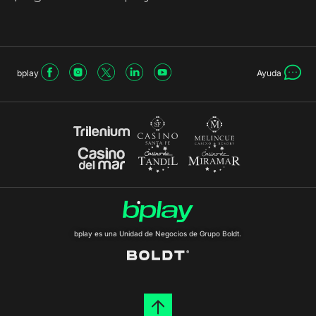
bplay
Ayuda
bplay es una Unidad de Negocios de Grupo Boldt.