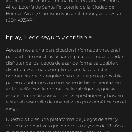
licencias, tales como, Lotería de la Provincia Buenos
Aires, Lotería de Santa Fe, Lotería de la Ciudad de
Buenos Aires y Comisión Nacional de Juegos de Azar
(CONAJZAR).
bplay, juego seguro y confiable
Apostamos a una participación informada y racional
por parte de nuestros usuarios para que todos puedan
disfrutar de los juegos de azar de forma saludable y
divertida. Además, cumplimos con las estrictas
normativas de los reguladores y el juego responsable,
por eso, contamos con una serie de herramientas, en
articulación con la normativa legal vigente, que se
encuentran a disposición de los apostadores y buscan
evitar el desarrollo de una relación problemática con el
juego.
Nuestro sitio es una plataforma de juegos de azar y
apuestas deportivas que ofrece, a mayores de 18 años,