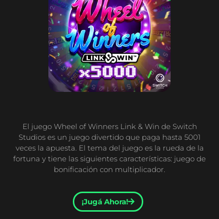
El juego Wheel of Winners Link & Win de Switch
Studios es un juego divertido que paga hasta 5001
veces la apuesta. El tema del juego es la rueda de la
fortuna y tiene las siguientes características: juego de
bonificación con multiplicador.
¡Jugá Ahora!