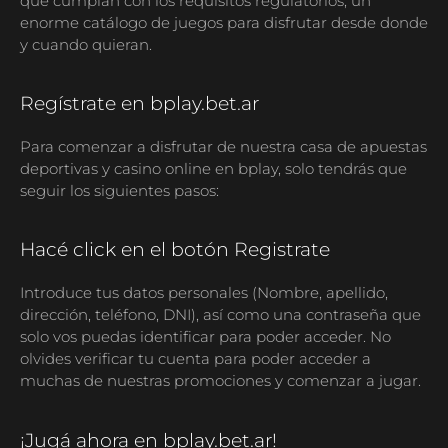
que cumplan con los requisitos regulatorios, un
enorme catálogo de juegos para disfrutar desde donde
y cuando quieran.
Regístrate en bplay.bet.ar
Para comenzar a disfrutar de nuestra casa de apuestas
deportivas y casino online en bplay, solo tendrás que
seguir los siguientes pasos:
Hacé click en el botón Registrate
Introduce tus datos personales (Nombre, apellido,
dirección, teléfono, DNI), así como una contraseña que
solo vos puedas identificar para poder acceder. No
olvides verificar tu cuenta para poder acceder a
muchas de nuestras promociones y comenzar a jugar.
¡Jugá ahora en bplay.bet.ar!