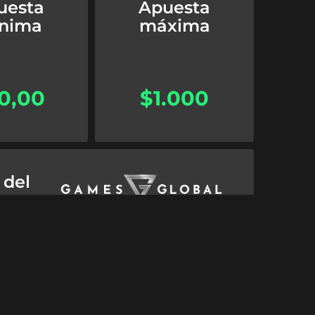
uesta
Apuesta
nima
máxima
0,00
$1.000
 del