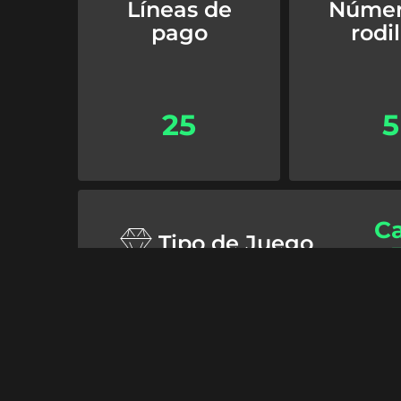
Líneas de
Númer
pago
rodil
25
5
C
Tipo de Juego