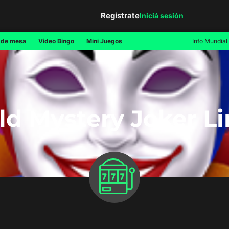
Registrate
Iniciá sesión
 de mesa
Video Bingo
Mini Juegos
Info Mundial
old Mystery Joker L