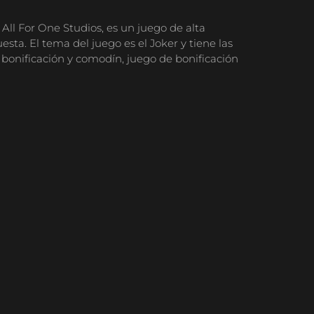
 All For One Studios, es un juego de alta
sta. El tema del juego es el Joker y tiene las
e bonificación y comodín, juego de bonificación