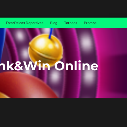
Estadísticas Deportivas
Blog
Torneos
Promos
ink&Win Online