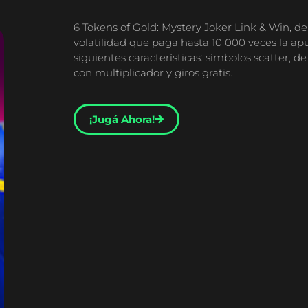
6 Tokens of Gold: Mystery Joker Link & Win, de
volatilidad que paga hasta 10 000 veces la apue
siguientes características: símbolos scatter, d
con multiplicador y giros gratis.
¡Jugá Ahora!