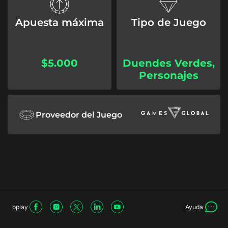
Apuesta máxima
Tipo de Juego
$5.000
Duendes Verdes
,
Personajes
Proveedor del Juego
bplay
Ayuda