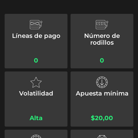
Líneas de pago
Número de
rodillos
0
0
Volatilidad
Apuesta mínima
Alta
$20,00