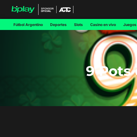
Fútbol Argentino
Deportes
Slots
Casino en vivo
Juegos
9 Pots