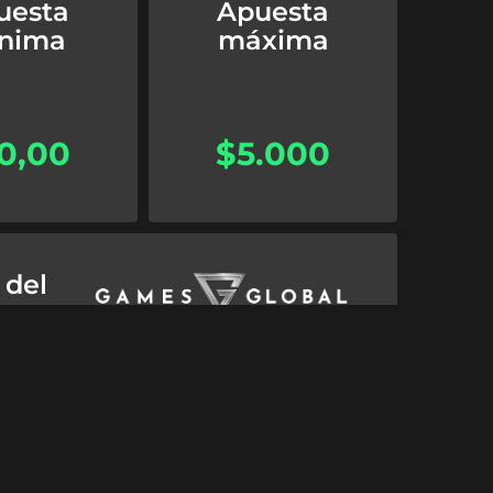
uesta
Apuesta
nima
máxima
0,00
$5.000
 del