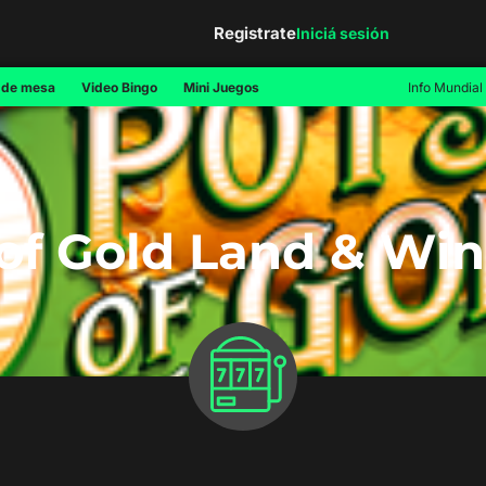
Registrate
Iniciá sesión
 de mesa
Video Bingo
Mini Juegos
Info Mundial
 of Gold Land & Win