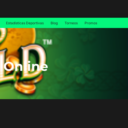
Estadísticas Deportivas
Blog
Torneos
Promos
 Online