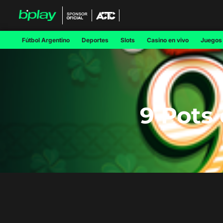
Fútbol Argentino
Deportes
Slots
Casino en vivo
Juegos
9 Pots