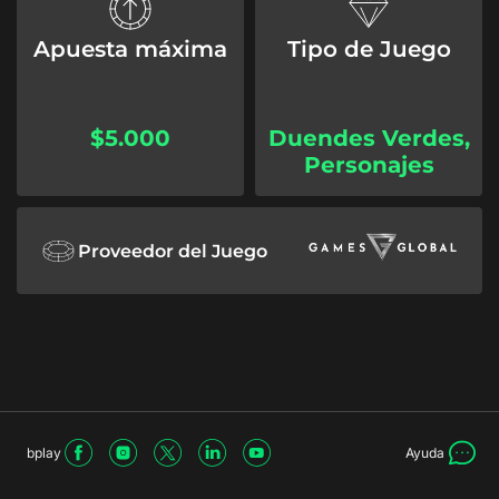
Apuesta máxima
Tipo de Juego
$5.000
Duendes Verdes
,
Personajes
Proveedor del Juego
bplay
Ayuda