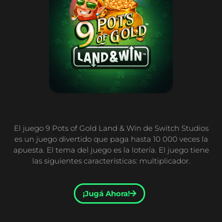
El juego 9 Pots of Gold Land & Win de Switch Studios
es un juego divertido que paga hasta 10 000 veces la
apuesta. El tema del juego es la lotería. El juego tiene
las siguientes características: multiplicador.
¡Jugá Ahora!