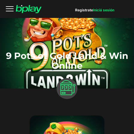
Registrate
Iniciá sesión
9 Pots of Gold Land & Win
Online