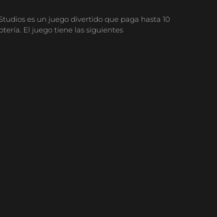
Studios es un juego divertido que paga hasta 10
tería. El juego tiene las siguientes