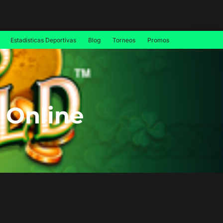
Estadísticas Deportivas
Blog
Torneos
Promos
 Online