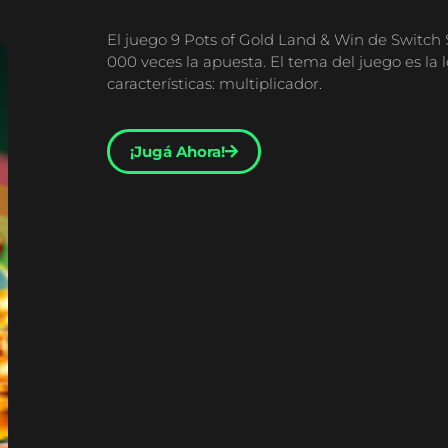
El juego 9 Pots of Gold Land & Win de Switch 
000 veces la apuesta. El tema del juego es la lo
características: multiplicador.
¡Jugá Ahora!