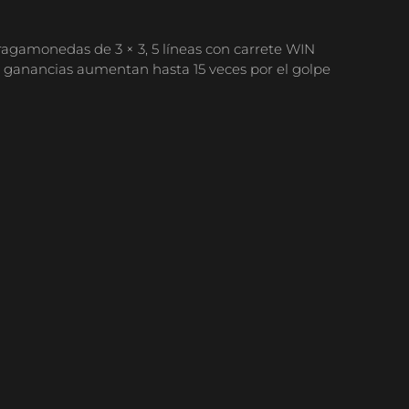
ragamonedas de 3 × 3, 5 líneas con carrete WIN
s ganancias aumentan hasta 15 veces por el golpe