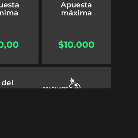
uesta
Apuesta
nima
máxima
0,00
$10.000
 del