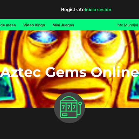
Registrate
Iniciá sesión
 de mesa
Video Bingo
Mini Juegos
Info Mundial
Aztec Gems Online