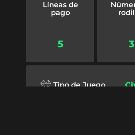
Líneas de
Númer
pago
rodil
5
3
Ci
Tipo de Juego