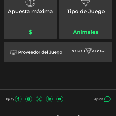
Apuesta máxima
Tipo de Juego
$
Animales
Proveedor del Juego
bplay
Ayuda