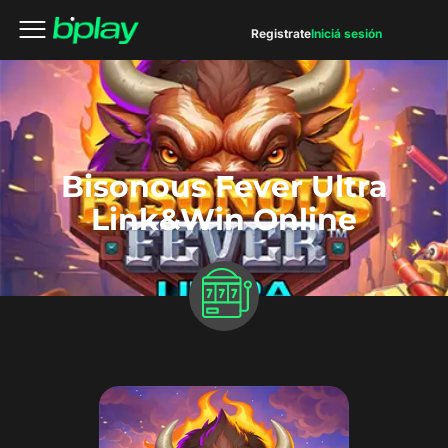
Registrate
Iniciá sesión
Bisonous Fever Ultra
Link&Win Online