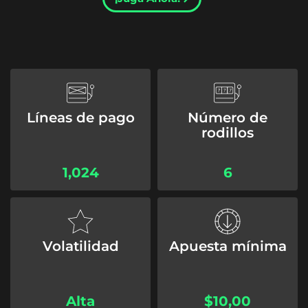
Líneas de pago
Número de
rodillos
1,024
6
Volatilidad
Apuesta mínima
Alta
$10,00