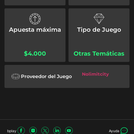
Apuesta máxima
Tipo de Juego
$4.000
Otras Temáticas
Nolimitcity
Proveedor del Juego
bplay
Ayuda