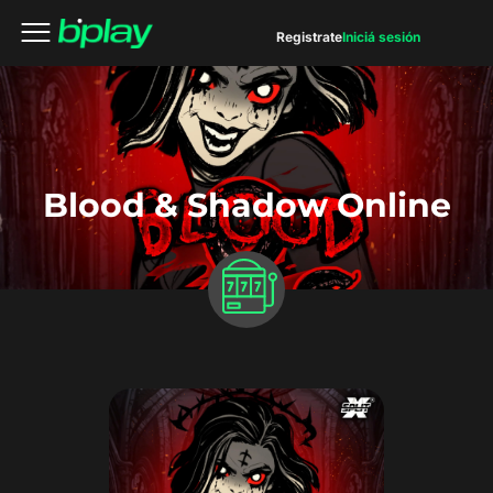
Registrate
Iniciá sesión
Blood & Shadow Online