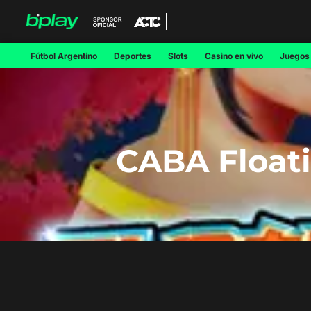
Fútbol Argentino
Deportes
Slots
Casino en vivo
Juegos
CABA Floati