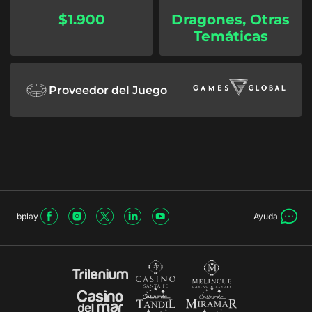
$1.900
Dragones
,
Otras
Temáticas
Proveedor del Juego
bplay
Ayuda