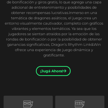
de bonificación y giros gratis, lo que agrega una capa
adicional de entretenimiento y posibilidades de
obtener recompensas lucrativas.Inmerso en una
temática de dragones asiáticos, el juego crea un
entorno visualmente cautivador, completo con gráficos
vibrantes y elementos temáticos. Ya sea que los
jugadores se sientan atraídos por la emoción de las
rondas de bonificación o por la posibilidad de obtener
ganancias significativas, Dragon’s Rhythm Link&Win
ofrece una experiencia de juego dinámica y
gratificante.
¡Jugá Ahora!