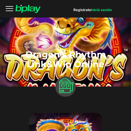
Registrate
Iniciá sesión
Dragon’s Rhythm
Link&Win Online