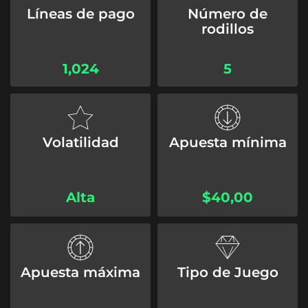
Líneas de pago
Número de
rodillos
1,024
5
Volatilidad
Apuesta mínima
Alta
$40,00
Apuesta máxima
Tipo de Juego