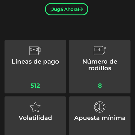
¡Jugá Ahora!
Líneas de pago
Número de
rodillos
512
8
Volatilidad
Apuesta mínima