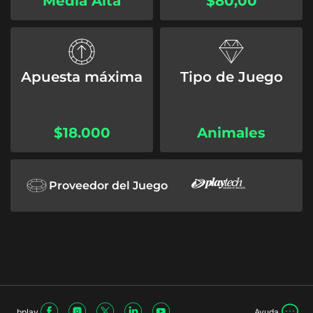
Media Alta
$80,00
Apuesta máxima
Tipo de Juego
$18.000
Animales
Proveedor del Juego
bplay
Ayuda