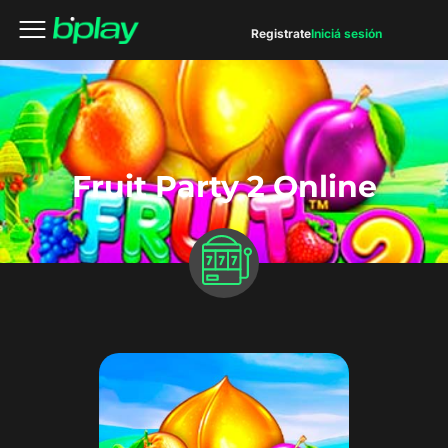
Registrate
Iniciá sesión
Fruit Party 2 Online