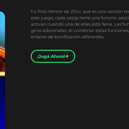
Fu Pots Winter de Zitro, que es una versión te
este juego, cada vasija tiene una función asoc
activan cuando una de ellas está llena. Las fun
giros adicionales. Al combinar estas funcione
enlaces de bonificación diferentes.
¡Jugá Ahora!