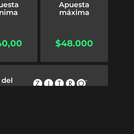
uesta
Apuesta
nima
máxima
40,00
$48.000
 del