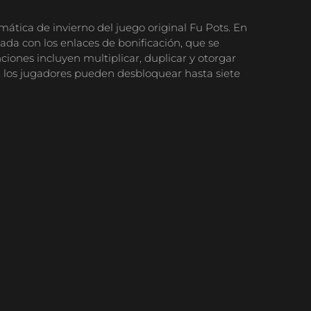
mática de invierno del juego original Fu Pots. En
iada con los enlaces de bonificación, que se
ciones incluyen multiplicar, duplicar y otorgar
s, los jugadores pueden desbloquear hasta siete