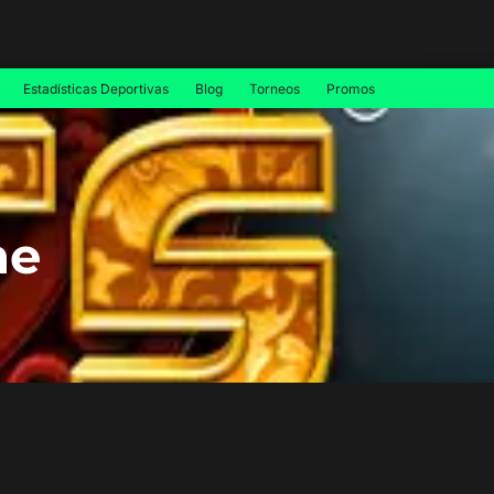
Estadísticas Deportivas
Blog
Torneos
Promos
ne