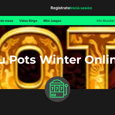
Registrate
Iniciá sesión
 de mesa
Video Bingo
Mini Juegos
Info Mundial
u Pots Winter Onli