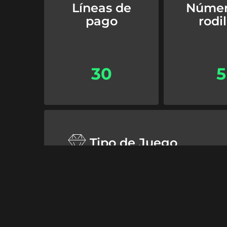
Líneas de
Númer
pago
rodil
30
5
Tipo de Juego