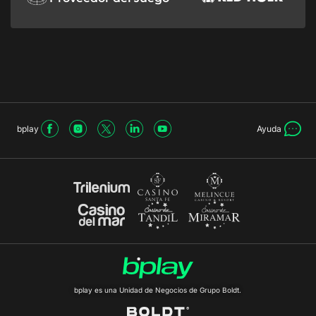
bplay
Ayuda
bplay es una Unidad de Negocios de Grupo Boldt.