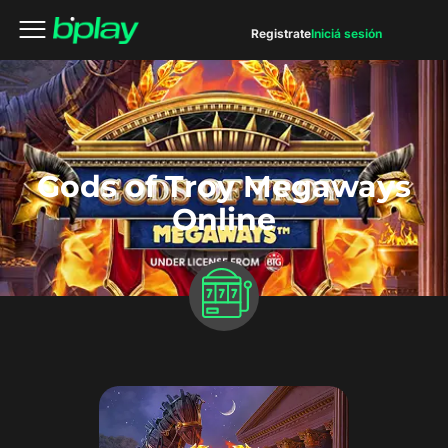
Registrate
Iniciá sesión
Gods of Troy Megaways
Online