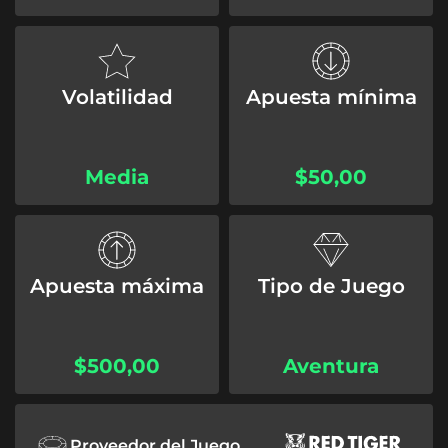
Volatilidad
Apuesta mínima
Media
$50,00
Apuesta máxima
Tipo de Juego
$500,00
Aventura
Proveedor del Juego