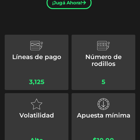
¡Jugá Ahora!
Líneas de pago
Número de
rodillos
3,125
5
Volatilidad
Apuesta mínima