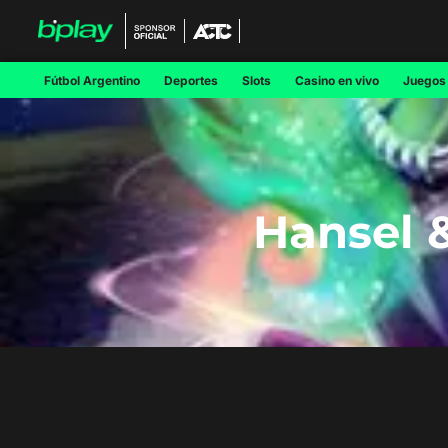
Fútbol Argentino
Deportes
Slots
Casino en vivo
Juegos
Hansel 