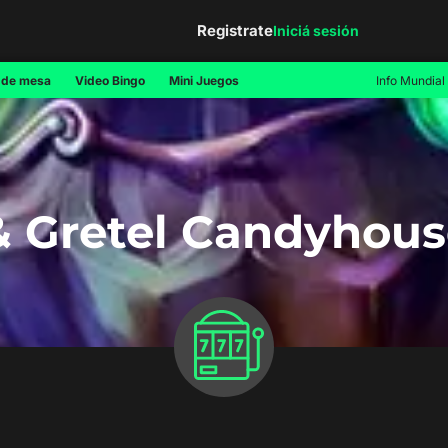
Registrate
Iniciá sesión
 de mesa
Video Bingo
Mini Juegos
Info Mundial
& Gretel Candyhous