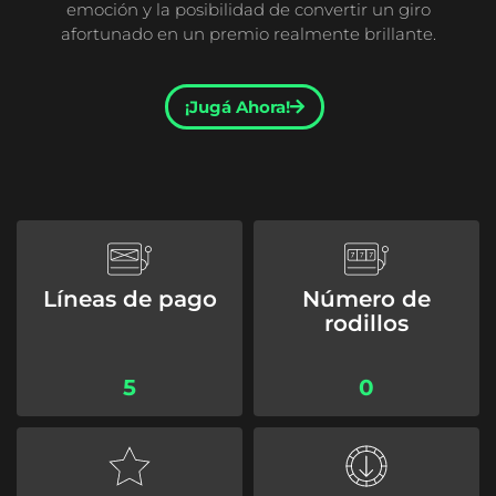
emoción y la posibilidad de convertir un giro
afortunado en un premio realmente brillante.
¡Jugá Ahora!
Líneas de pago
Número de
rodillos
5
0