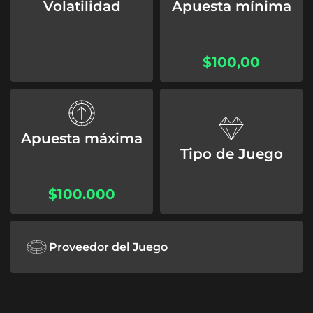
Volatilidad
Apuesta mínima
$100,00
Apuesta máxima
Tipo de Juego
$100.000
Proveedor del Juego