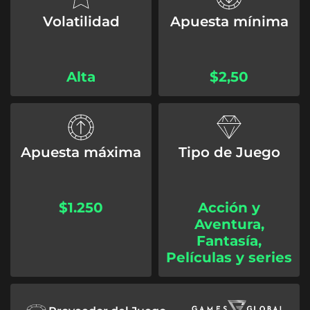
Volatilidad
Apuesta mínima
Alta
$2,50
Apuesta máxima
Tipo de Juego
$1.250
Acción y
Aventura
,
Fantasía
,
Películas y series