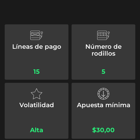
Líneas de pago
Número de
rodillos
15
5
Volatilidad
Apuesta mínima
Alta
$30,00