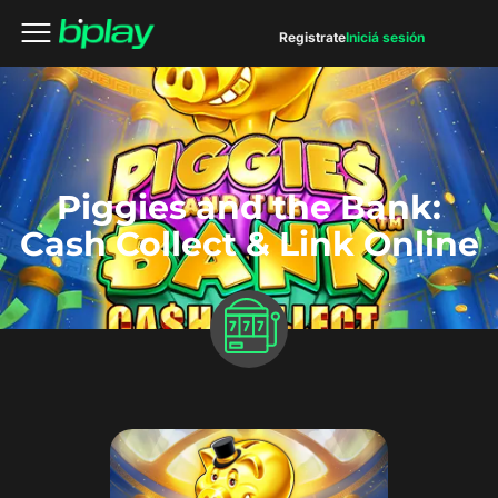
Registrate
Iniciá sesión
Piggies and the Bank:
Cash Collect & Link Online