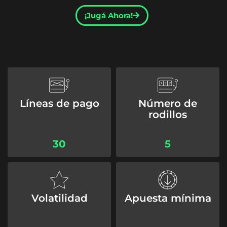
¡Jugá Ahora!
Líneas de pago
Número de
rodillos
30
5
Volatilidad
Apuesta mínima