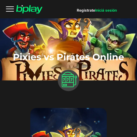
Registrate
Iniciá sesión
Pixies vs Pirates Online