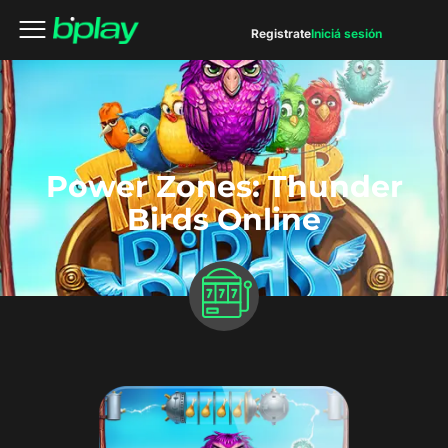
Registrate
Iniciá sesión
Power Zones: Thunder
Birds Online