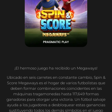
¡El hermoso juego ha recibido un Megaways!
Ubicado en seis carretes en constante cambio, Spin &
Score Megaways es el hogar de varios futbolistas que
deben formar combinaciones coincidentes en las
máquinas tragamonedas hasta 117,649 formas
ganadoras para otorgar una victoria. Un fútbol salvaje
ayuda a los jugadores a desbloquear estas ganancias
sustituyendo todos los demás símbolos en el juego